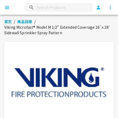
首页
/
商品目录
/
Viking Microfast® Model M 1/2" Extended Coverage 16' x 18'
Sidewall Sprinkler Spray Pattern